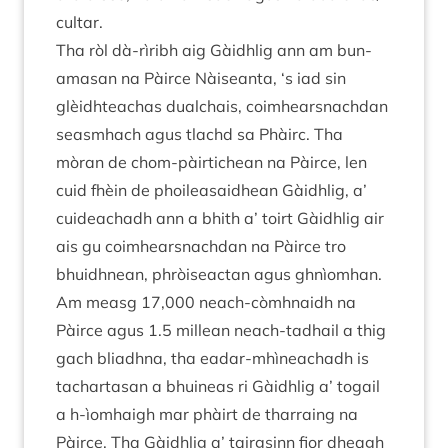
cultar.
Tha ròl dà-rìribh aig Gàidh­lig ann am bun-
amas­an na Pàirce Nàiseanta,
‘
s iad sin
glèid­hteachas dual­chais, coim­hearsnachdan
sea­smhach agus tlachd sa Phàirc. Tha
mòran de chom-pàir­tichean na Pàirce, len
cuid fhèin de phoilea­said­hean Gàidh­lig, a’
cuideachadh ann a bhith a’ toirt Gàidh­lig air
ais gu coim­hearsnachdan na Pàirce tro
bhuidh­nean, phròiseact­an agus ghnìom­han.
Am measg
17
,
000
neach-còm­h­naidh na
Pàirce agus
1
.
5
millean neach-tadhail a thig
gach bli­adhna, tha eadar-mhìneachadh is
tachartas­an a bhuineas ri Gàidh­lig a’ togail
a h‑ìomhaigh mar phàirt de thar­ra­ing na
Pàirce. Tha Gàidh­lig a’ tairgsinn fior dheagh