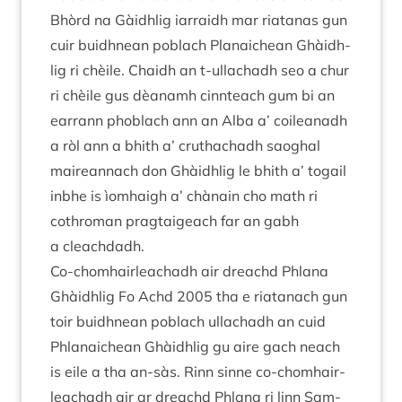
Bhòrd na Gàidh­lig iar­raidh mar riatanas gun
cuir buidh­nean poblach Planaichean Ghàidh­
lig ri chèile. Chaidh an t‑ullachadh seo a chur
ri chèile gus dèanamh cin­nteach gum bi an
earrann pho­blach ann an Alba a’ coileanadh
a ròl ann a bhith a’ cruthachadh saoghal
maire­an­nach don Ghàidh­lig le bhith a’ togail
inbhe is ìom­haigh a’ chànain cho math ri
cothro­man prag­taigeach far an gabh
a cleachdadh.
Co-chom­hair­leachadh air dreachd Phlana
Ghàidh­lig Fo Achd
2005
tha e riatanach gun
toir buidh­nean poblach ullachadh an cuid
Phlanaichean Ghàidh­lig gu aire gach neach
is eile a tha an-sàs. Rinn sinne co-chom­hair­
leachadh air ar dreachd Phlana ri linn Sam­