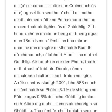
ais (a’ cur càn­an is cul­tar nan Cru­in­neach às
àite) agus ri linn seo tha a’ chuid as motha
de dh’ainmean-àite na Pàirce mar a tha iad
an cear­tuair air tighinn às a’ Ghàidh­lig. Gid­
headh, chrìon an càn­an beag air bheag agus
mun
18
mh is mun
19
mh linn bha mòran
dhaoine ann an sgìre a’ Mhon­aidh Ruaidh
dà-chàn­anach, a’ labhairt Albais cho math ri
Gàidh­lig. Air taobh an ear den Phàirc, thath­
ar fhath­ast a’ labhairt Dora­ic, càn­an
a chuire­as ri cul­tar is each­draidh na sgìre.
A rèir cun­ntas-sluaigh
2001
, bha
583
neach
a’ còm­h­naidh sa Phàirc (
3
.
1
% de shluagh na
Pàirce agus
0
.
6
% de luchd-Gàidh­lig iom­lan
na h‑Alba) aig a bheil comas air chor­eigin sa
Ghàidh­lig. Tha a’ mhòr-chuid dhi­ubh seo nan