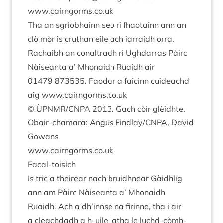
www​.cairngorms​.co​.uk
Tha an sgrìobhainn seo ri fhao­tainn ann an
clò mòr is cruthan eile ach iar­raidh orra.
Rachaibh an con­al­tradh ri Ugh­dar­ras Pàirc
Nàiseanta a’ Mhon­aidh Ruaidh air
01479
873535
. Faodar a faicinn cuideachd
aig www​.cairngorms​.co​.uk
©
ÙPNMR
/
CNPA
2013
. Gach còir glèidhte.
Obair-chamara: Angus Findlay/​CNPA, Dav­id
Gowans
www​.cairngorms​.co​.uk
Fac­al-tois­ich
Is tric a theire­ar nach bruidh­n­ear Gàidh­lig
ann am Pàirc Nàiseanta a’ Mhon­aidh
Ruaidh. Ach a dh’innse na firinne, tha i air
a cleach­dadh a h‑uile latha le luchd-còm­h­