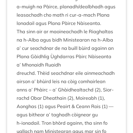
a‑muigh na Pàirce, planadh/​dealbhadh agus
leas­achadh cho math ri cur-a-mach Plana
lon­a­dail agus Plana Pàirce Nàiseanta.
Tha sinn air ar maoineachadh le Riaghaltas
na h‑Alba agus bidh Min­iste­ar­an na h‑Alba
a’ cur seachd­nar de na buill bùird againn an
Plana Gàidh­lig Ùgh­dar­ras Pàirc Nàiseanta
a’ Mhon­aidh Ruaidh
dreuchd. Thèid seachd­nar eile ain­meachadh
air­son a’ bhùird leis na còig com­hair­lean
anns a’ Phàirc – a’ Ghàid­healtachd (
2
), Sior­
rachd Obar Dheath­ain (
2
), Moire­abh (
1
),
Aonghas (
1
) agus Peairt
&
Ceann Rois (
1
) —
agus bit­hear a’ taghadh còign­ear gu
h‑ionadail. Tron bhòrd againn, tha sinn fo
ual­lach nam Min­iste­ar­an agus mar sin fo