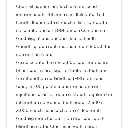
Chan eil figear cin­nteach ann de luchd-
ionnsa­chaidh inbheach neo-fhileanta. Gid­
headh, fhuaire­adh a‑mach ri linn sgrùdadh
nàiseanta ann an
1995
air­son Comann na
Gàidh­lig, a’ bhuid­heann- leas­a­chaidh
Ghàidh­lig, gun robh mu thuaire­am
8
,
000
dhi­
ubh ann an Alba.
Gu nàiseanta, tha mu
2
,
500
sgoilear aig ìre
bhun-sgoil is àrd-sgoil a’ fao­tainn fogh­lam
tro mheadhan na Gàidh­lig (
FMG
) an cear­
tuair, le
700
pàiste a bhar­rachd ann an
sgoil­tean-àraich. Taobh a‑staigh fogh­lam tro
mheadhan na Beurla, bidh eadar
2
,
500
is
3
,
000
neach- ionnsa­chaidh a’ dèanamh
Gàidh­lig mar chuspair san àrd-sgoil gach
bli­adhna eadar Clas I is
6
. Bidh mòran