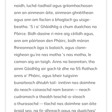
naidh, luchd-tadhail agus gnìom­hachas­an
ann an ain­mean-àite, ain­mean ghnèithean
agus ann am faclan o bhoglach gu uisge-
beatha.
‘
S i a’ Ghàidh­lig a chum dual­chas na
Pàirce. Bidh daoine ri mire aig cèilidh agus,
ann am pàirtean den Phàirc, bidh mòran
fhire­an­nach òga is bal­aich, agus clann-
nighean gu ìre nas motha
‘
s nas motha, le
caman aig an taigh. Anns na bean­ntan, tha
ainm Gàidh­lig air gach tè dhe na
55
Rothach
anns a’ Phàirc, agus bheir tuigsinn
bunaiteach dhi­ubh toil- inntinn nas doim­hne
do neach-coiseachd nam beann — neach
cudromach a thaobh teachd-a-steach
o thur­as­achd — tlachd nas doim­hne san àite
àraid seo, na tìr-dhreach agus na dualchas/​