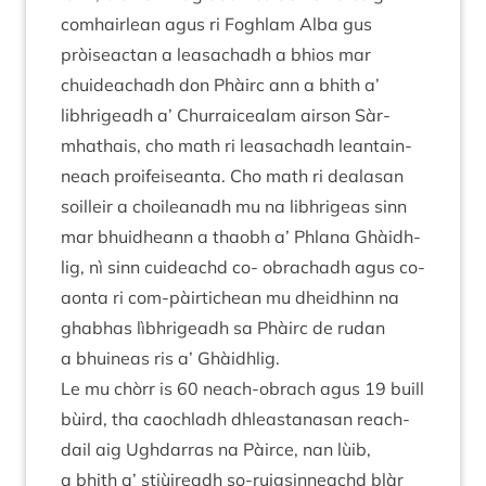
com­hair­lean agus ri Fogh­lam Alba gus
pròiseact­an a leas­achadh a bhios mar
chuideachadh don Phàirc ann a bhith a’
libhrigeadh a’ Churraiceal­am air­son Sàr-
mhath­ais, cho math ri leas­achadh leantain­
neach proi­feiseanta. Cho math ri dealas­an
soil­leir a choileanadh mu na libhrigeas sinn
mar bhuid­heann a thaobh a’ Phlana Ghàidh­
lig, nì sinn cuideachd co- obrachadh agus co-
aonta ri com-pàir­tichean mu dheidhinn na
ghabhas lìbhrigeadh sa Phàirc de rudan
a bhuineas ris a’ Ghàidhlig.
Le mu chòrr is
60
neach-obrach agus
19
buill
bùird, tha caoch­ladh dhleastanas­an reach­
dail aig Ugh­dar­ras na Pàirce, nan lùib,
a bhith a’ stiùire­adh so-ruigsin­neachd blàr