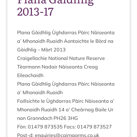
2013-17
Plana Gàidh­lig Ùgh­dar­ras Pàirc Nàiseanta
a’ Mhon­aidh Ruaidh Aon­taichte le Bòrd na
Gàidh­lig – Màrt
2013
Craigel­lach­ie Nation­al Nature Reserve
Tèar­mann Nadair Nàiseanta Cre­ag
Eileachaidh
Plana Gàidh­lig Ùgh­dar­ras Pàirc Nàiseanta
a’ Mhon­aidh Ruaidh
Foill­sichte le Ùgh­dar­ras Pàirc Nàiseanta a’
Mhon­aidh Ruaidh
14
a’ Cheàrnag Baile Ur
nan Granndach
PH
26
3
HG
Fòn:
01479
873535
Facs:
01479
873527
Post‑d: enquiries@​cairngorms.​co.​uk