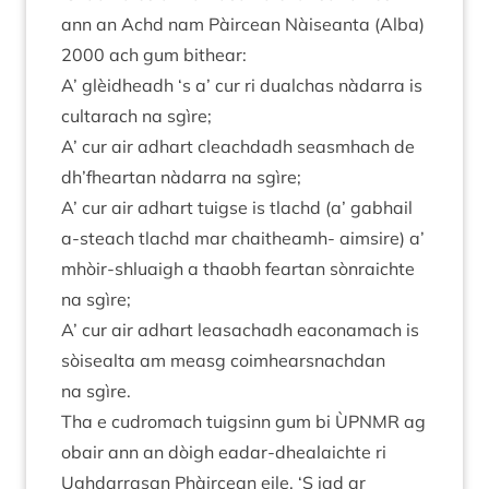
ann an Achd nam Pàir­cean Nàiseanta (Alba)
2000
ach gum bithear:
A’ glèid­headh
‘
s a’ cur ri dual­chas nàdarra is
cul­tarach na sgìre;
A’ cur air adhart cleach­dadh sea­smhach de
dh’fheartan nàdarra na sgìre;
A’ cur air adhart tuigse is tlachd (a’ gabhail
a‑steach tlachd mar chaitheamh- aim­sire) a’
mhòir-shluaigh a thaobh feartan sòn­raichte
na sgìre;
A’ cur air adhart leas­achadh eaconamach is
sòisealta am measg coim­hearsnachdan
na sgìre.
Tha e cudromach tuigsinn gum bi
ÙPN­MR
ag
obair ann an dòigh eadar-dheal­aichte ri
Ugh­dar­rasan Phàir­cean eile.
‘
S iad ar