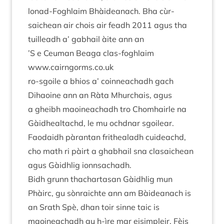
lon­ad-Fogh­laim Bhàideanach. Bha cùr­
saichean air chois air feadh
2011
agus tha
tuilleadh a’ gabhail àite ann an
’
S e Ceu­man Beaga clas-foghlaim
www​.cairngorms​.co​.uk
ro-sgoile a bhios a’ coin­neachadh gach
Dihaoine ann an Ràta Mhur­cha­is, agus
a gheibh maoineachadh tro Chom­hairle na
Gàid­healtachd, le mu ochd­nar sgoilear.
Faodaidh pàrantan fritheal­adh cuideachd,
cho math ri pàirt a ghabhail sna cla­saichean
agus Gàidh­lig ionnsachadh.
Bidh grunn thachartas­an Gàidh­lig mun
Phàirc, gu sòn­raichte ann am Bàideanach is
an Srath Spè, dhan toir sinne taic is
maoineachadh gu h‑ìre mar eis­im­pleir, Fèis