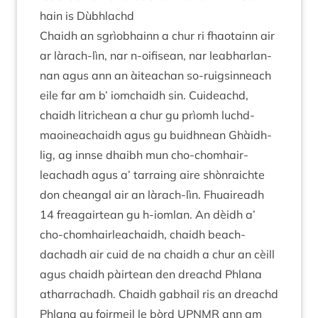
hain is Dùbhlachd
Chaidh an sgrìobhainn a chur ri fhao­tainn air
ar làrach-lìn, nar n‑oifisean, nar leabhar­lan­
nan agus ann an àiteachan so-ruigsin­neach
eile far am b’ iom­chaidh sin. Cuideachd,
chaidh litrichean a chur gu prìomh luchd-
maoinea­chaidh agus gu buidh­nean Ghàidh­
lig, ag innse dhaibh mun cho-chom­hair­
leachadh agus a’ tar­ra­ing aire shòn­raichte
don cheangal air an làrach-lìn. Fhuaire­adh
14
fre­agairtean gu h‑iomlan. An dèidh a’
cho-chom­hair­lea­chaidh, chaidh beach­
dachadh air cuid de na chaidh a chur an cèill
agus chaidh pàirtean den dreachd Phlana
ath­ar­rachadh. Chaidh gabhail ris an dreachd
Phlana gu foirmeil le bòrd
UPN­MR
ann am