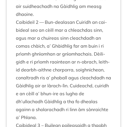
air suid­heachadh na Gàidh­lig am measg
dhaoine.
Cai­bideil
2
— Bun-dealas­an Cuiridh an cai­
bideal seo an cèill mar a chleach­das sinn,
agus mar a chuire­as sinn cleach­dadh an
comas chàich, a’ Ghàidh­lig far am buin i ri
prìomh ghnìom­han ar gnìom­ha­chais. Dèi­li­
gidh e ri prìomh raoin­tean ar n‑obrach, leith­
id dearbh-aithne chor­porra, soigh­nichean,
con­al­tradh ris a’ phoball agus cleach­dadh na
Gàidh­lig air ar làrach-lìn. Cuideachd, cuiridh
e an cèill a’ bhun-ire as lugha de
dh’ullachadh Gàidh­lig a tha fo dhealas
againn a shol­arachadh ri linn àm sòn­raichte
a’ Phlana.
Cai­bideal
3
– Builean poilea­saidh a thaobh