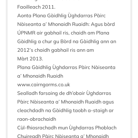
Faoilleach
2011
.
Aonta Plana Gàidh­lig Ùgh­dar­ras Pàirc
Nàiseanta a’ Mhon­aidh Ruaidh: Agus bòrd
ÚPN­MR
air gabhail ris, chaidh am Plana
Gàidh­lig a chur gu Bòrd na Gàidh­lig ann an
2012
’s chaidh gabhail ris ann am
Màrt
2013
.
Plana Gàidh­lig Ùgh­dar­ras Pàirc Nàiseanta
a’ Mhon­aidh Ruaidh
www​.cairngorms​.co​.uk
Seal­ladh far­sa­ing de dh’obair Ùgh­dar­ras
Pàirc Nàiseanta a’ Mhon­aidh Ruaidh agus
cleach­dadh na Gàidh­lig taobh a‑staigh ar
raon-obrachaidh
Cùl-fhios­rachadh mun Ùgh­dar­ras Pho­blach
Chuire­adh Pàirc Nàiseanta a’ Mhon­aidh