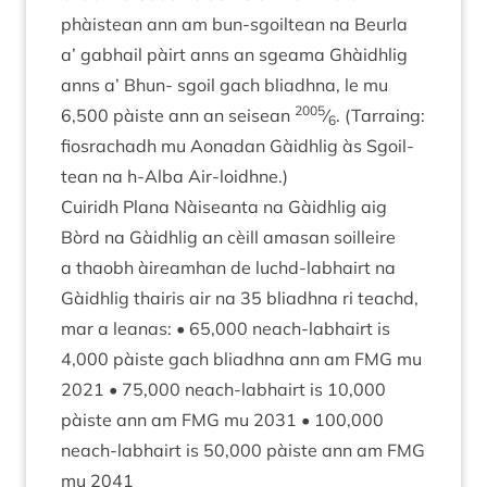
phàistean ann am bun-sgoil­tean na Beurla
a’ gabhail pàirt anns an sgeama Ghàidh­lig
anns a’ Bhun- sgoil gach bli­adhna, le mu
2005
6
,
500
pàiste ann an seisean
⁄
. (Tar­ra­ing:
6
fios­rachadh mu Aon­adan Gàidh­lig às Sgoil­
tean na h‑Alba Air-loidhne.)
Cuiridh Plana Nàiseanta na Gàidh­lig aig
Bòrd na Gàidh­lig an cèill amas­an soil­leire
a thaobh àire­am­han de luchd-labhairt na
Gàidh­lig thairis air na
35
bli­adhna ri teachd,
mar a leanas: •
65
,
000
neach-labhairt is
4
,
000
pàiste gach bli­adhna ann am
FMG
mu
2021
•
75
,
000
neach-labhairt is
10
,
000
pàiste ann am
FMG
mu
2031
•
100
,
000
neach-labhairt is
50
,
000
pàiste ann am
FMG
mu
2041