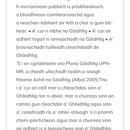
h‑earrainnean poblach is prìobhaideach,
o bhuidh­nean coim­hearsnachd agus
o neachan-labhairt air leth a chor is gum bit­
hear: • A’ cur ri inbhe na Gàidh­lig • A’ cur air
adhart togail is ionnsachadh na Gàidh­lig • A’
brosnachadh tuilleadh cleach­daidh de
Ghàidhlig
’
S i an sgrìobhainn seo Plana Gàidh­lig
UPN­
MR
, a chaidh ullachadh taobh a‑staigh
frèama Achd na Gàidh­lig (Alba)
2005
.Tha
i a’ cur an cèill mar a chleach­das sinn a’
Ghàidh­lig nar n‑obair, mar a chuire­as sinn an
comas gun cleach­dar a’ Ghàidh­lig agus sinn
a’ con­al­tradh ris a’ mhòr-shluagh
‘
s ri prìomh
chom-pàir­tichean, agus mar a chuire­as sinn
air adhart is a lea­saicheas sinn a’ Ghàidhlig.