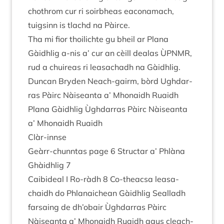
cho­throm cur ri soirb­heas eaconamach,
tuigsinn is tlachd na Pàirce.
Tha mi fior thoi­l­ichte gu bheil ar Plana
Gàidh­lig a‑nis a’ cur an cèill dealas
ÙPN­MR
,
rud a chuire­as ri leas­achadh na Gàidhlig.
Duncan Bry­den Neach-gairm, bòrd Ugh­dar­
ras Pàirc Nàiseanta a’ Mhon­aidh Ruaidh
Plana Gàidh­lig Ùgh­dar­ras Pàirc Nàiseanta
a’ Mhon­aidh Ruaidh
Clàr-innse
Geàrr-chun­ntas page
6
Structar a’ Phlàna
Ghàidh­lig
7
Cai­bideal I Ro-ràdh
8
Co-theac­sa leas­a­
chaidh do Phlanaichean Gàidh­lig Seal­ladh
far­sa­ing de dh’obair Ùgh­dar­ras Pàirc
Nàiseanta a’ Mhon­aidh Ruaidh agus cleach­