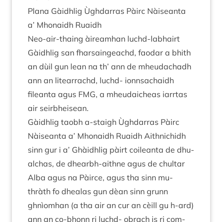
Plana Gàidh­lig Ùgh­dar­ras Pàirc Nàiseanta
a’ Mhon­aidh Ruaidh
Neo-air-thaing àire­am­han luchd-labhairt
Gàidh­lig san fhar­saingeachd, faodar a bhith
an dùil gun lean na th’ ann de mheu­dachadh
ann an lite­arrachd, luchd- ionnsa­chaidh
fileanta agus
FMG
, a mheudaicheas iar­rtas
air seirbheisean.
Gàidh­lig taobh a‑staigh Ùgh­dar­ras Pàirc
Nàiseanta a’ Mhon­aidh Ruaidh Aith­nichidh
sinn gur i a’ Ghàidh­lig pàirt coileanta de dhu­
al­chas, de dhearbh-aithne agus de chul­tar
Alba agus na Pàirce, agus tha sinn mu-
thràth fo dhealas gun dèan sinn grunn
ghnìom­han (a tha air an cur an cèill gu h‑ard)
ann an co-bhonn ri luchd- obrach is ri com-