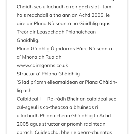
Chaidh seo ullachadh a rèir gach slat- tom­
hais reach­dail a tha ann an Achd
2005
, le
aire air Plana Nàiseanta na Gàidh­lig agus
Treòr air Leas­achadh Phlanaichean
Ghàidhlig.
Plana Gàidh­lig Ùgh­dar­ras Pàirc Nàiseanta
a’ Mhon­aidh Ruaidh
www​.cairngorms​.co​.uk
Structar a’ Phlana Ghàidhlig
’
S iad prìomh eilea­maid­ean ar Plana Ghàidh­
lig ach:
Cai­bideal I — Ro-ràdh Bheir an cai­bideal seo
cùl-sgeul is co-theac­sa a bhuineas ri
ullachadh Phlanaichean Ghàidh­lig fo Achd
2005
agus structar ar prìomh raoin­tean
obrach. Cuideachd, bheir e geàrr-chun­ntas