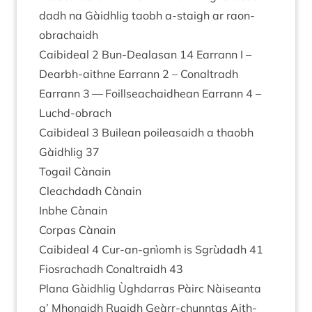
dadh na Gàidh­lig taobh a‑staigh ar raon-
obrachaidh
Cai­bideal
2
Bun-Dealas­an
14
Earrann I –
Dearbh-aithne Earrann
2
– Con­al­tradh
Earrann
3
— Foill­sea­chaid­hean Earrann
4
–
Luchd-obrach
Cai­bideal
3
Builean poilea­saidh a thaobh
Gàidh­lig
37
Togail Cànain
Cleach­dadh Cànain
Inbhe Cànain
Cor­pas Cànain
Cai­bideal
4
Cur-an-gnìomh is Sgrùdadh
41
Fios­rachadh Con­al­traidh
43
Plana Gàidh­lig Ùgh­dar­ras Pàirc Nàiseanta
a’ Mhon­aidh Ruaidh Geàrr-chun­ntas Aith­