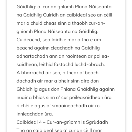
Gàidh­lig: a’ cur an gnìomh Plana Nàiseanta
na Gàidh­lig Cuiridh an cai­bideal seo an cèill
mar a chuidi­cheas sinn a thaobh cur-an-
gniomh Plana Nàiseanta na Gàidh­lig.
Cuideachd, seal­laidh e mar a tha e am
beachd againn cleachadh na Gàidh­lig
adhartachadh ann an raoin­tean ar poilea­
said­hean, leith­id fastachd luchd-obrach.
A bhar­rachd air seo, bit­hear a’ beach­
dachadh air mar a bheir sinn aire don
Ghàidh­lig agus don Phlana Ghàidh­lig againn
nuair a bhios sinn a’ cur poilea­said­hean ùra
ri chèile agus a’ smaoineachadh air ro-
innleach­dan ùra.
Cai­bideal
4
– Cur-an-gnìomh is Sgrùdadh
Tha an cai­bideal seo a’ cur an cèill mar