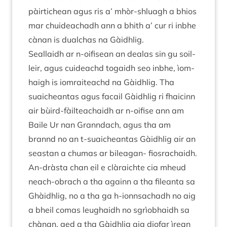
pàir­tichean agus ris a’ mhòr-shluagh a bhios
mar chuideachadh ann a bhith a’ cur ri inbhe
càn­an is dual­chas na Gàidhlig.
Seal­laidh ar n‑oifisean an dealas sin gu soil­
leir, agus cuideachd togaidh seo inbhe, ìom­
haigh is iom­raiteachd na Gàidh­lig. Tha
suaicheantas agus facail Gàidh­lig ri fha­icinn
air bùird-fàil­tea­chaidh ar n‑oifise ann am
Baile Ur nan Granndach, agus tha am
brannd no an t‑suaicheantas Gàidh­lig air an
sea­stan a chu­mas ar bileagan- fiosrachaidh.
An-dràsta chan eil e clàraichte cia mheud
neach-obrach a tha againn a tha fileanta sa
Ghàidh­lig, no a tha ga h‑ionnsachadh no aig
a bheil comas leug­haidh no sgrìobhaidh sa
chàn­an, ged a tha Gàidh­lig aig dio­far ìrean