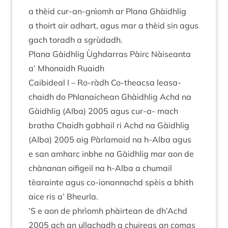
a thèid cur-an-gnìomh ar Plana Ghàidh­lig
a thoirt air adhart, agus mar a thèid sin agus
gach toradh a sgrùdadh.
Plana Gàidh­lig Ùgh­dar­ras Pàirc Nàiseanta
a’ Mhon­aidh Ruaidh
Cai­bideal I – Ro-ràdh Co-theac­sa leas­a­
chaidh do Phlanaichean Ghàidh­lig Achd na
Gàidh­lig (Alba)
2005
agus cur-a- mach
bratha Chaidh gabhail ri Achd na Gàidh­lig
(Alba)
2005
aig Pàr­la­maid na h‑Alba agus
e san amharc inbhe na Gàidh­lig mar aon de
chàn­anan oifi­geil na h‑Alba a chu­mail
tèarainte agus co-ion­an­nachd spèis a bhith
aice ris a’ Bheurla.
’
S e aon de phrìomh phàirtean de dh’Achd
2005
ach an ullachadh a chuire­as an comas