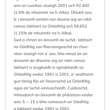
ann an cun­ntas-sluaigh
2001
ach
92
,
400
(
1
.
9
% de mhuin­ntir na h‑Alba). Dhi­ubh seo,
b’ i àire­amh iom­lan nan daoine aig an robh
comas labhairt sa Ghàidh­lig ach
58
,
652
(
1
.
15
% de mhuin­ntir na h‑Alba).
Ged a chrìon an àire­amh de luchd- labhairt
na Gàidh­lig san fhar­saingeachd on chun­
ntas-sluaigh ron a’ seo, bha meud air an
àire­amh de dhaoine aig an robh comas
labhairt is leug­haidh is sgrìobhaidh sa
Ghàidh­lig eadar
1991
is
2001
, a’ seall­tainn
gun tàinig fàs air lite­arrachd sa Ghàidh­lig
agus air luchd-ionnsa­chaidh. Cuideachd,
mheudaich an àire­amh de phàistean eadar
aois
5
—
15
a bha comas­ach air Gàidh­lig
a labhairt eadar
1991
is
2001
.