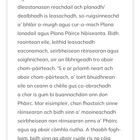
dleastanas­an reach­dail ach planadh/​
dealbhadh is leas­achadh, so-ruigsin­neachd
a’ bhlàir a‑muigh agus cur-a-mach Plana
lon­a­dail agus Plana Pàirce Nàiseanta. Bidh
raoin­tean eile, leith­id leas­achadh
eaconamach, seirb­he­isean rèin­sear­an agus
soigh­nichean, air an lìbhrigeadh tro obair
chom-pàirteach.
‘
S e ar prìomh neart ach
obair chom-pàirteach, a’ toirt bhuidh­nean
eile an ceann a chèile gus co-obrachadh
a chor is gum bi buan­nachdan ann don
Phàirc. Mar eis­im­pleir, chan fhas­taich sinne
rèin­sear­an ach bidh sinn a’ maoineachadh
seirb­he­isean nan rèin­sear­an anns a’ Phàirc
agus ag obair còmhla riutha. A thaobh fogh­
laim, bidh sinn ag obair cuide ris na còig