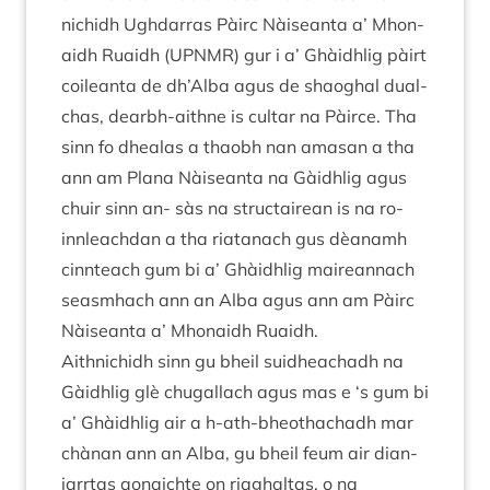
nichidh Ugh­dar­ras Pàirc Nàiseanta a’ Mhon­
aidh Ruaidh (
UPN­MR
) gur i a’ Ghàidh­lig pàirt
coileanta de dh’Alba agus de shaoghal dual­
chas, dearbh-aithne is cul­tar na Pàirce. Tha
sinn fo dhealas a thaobh nan amas­an a tha
ann am Plana Nàiseanta na Gàidh­lig agus
chuir sinn an- sàs na structaire­an is na ro-
innleach­dan a tha riatanach gus dèanamh
cin­nteach gum bi a’ Ghàidh­lig maire­an­nach
sea­smhach ann an Alba agus ann am Pàirc
Nàiseanta a’ Mhon­aidh Ruaidh.
Aith­nichidh sinn gu bheil suid­heachadh na
Gàidh­lig glè chugal­lach agus mas e
‘
s gum bi
a’ Ghàidh­lig air a h‑ath-bheothachadh mar
chàn­an ann an Alba, gu bheil feum air dian-
iar­rtas aon­aichte on riaghaltas, o na