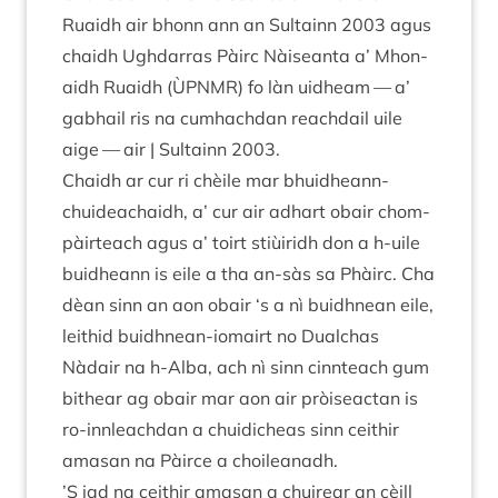
Ruaidh air bhonn ann an Sul­tainn
2003
agus
chaidh Ugh­dar­ras Pàirc Nàiseanta a’ Mhon­
aidh Ruaidh (
ÙPN­MR
) fo làn uid­heam — a’
gabhail ris na cum­hach­dan reach­dail uile
aige — air | Sul­tainn
2003
.
Chaidh ar cur ri chèile mar bhuid­heann-
chuidea­chaidh, a’ cur air adhart obair chom-
pàirteach agus a’ toirt stiùiridh don a h‑uile
buid­heann is eile a tha an-sàs sa Phàirc. Cha
dèan sinn an aon obair
‘
s a nì buidh­nean eile,
leith­id buidh­nean-iomairt no Dual­chas
Nàdair na h‑Alba, ach nì sinn cin­nteach gum
bit­hear ag obair mar aon air pròiseact­an is
ro-innleach­dan a chuidi­cheas sinn ceith­ir
amas­an na Pàirce a choileanadh.
’
S iad na ceith­ir amas­an a chuire­ar an cèill