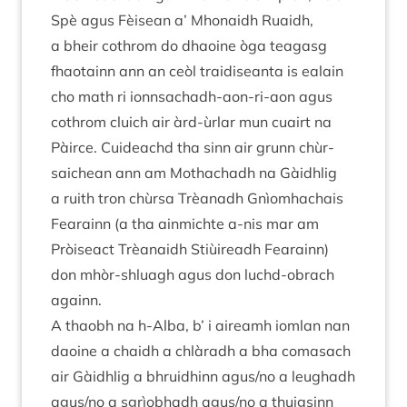
Spè agus Fèisean a’ Mhon­aidh Ruaidh,
a bheir cothrom do dhaoine òga teagasg
fhao­tainn ann an ceòl traid­iseanta is eal­ain
cho math ri ionnsachadh-aon-ri-aon agus
cothrom cluich air àrd-ùrlar mun cuairt na
Pàirce. Cuideachd tha sinn air grunn chùr­
saichean ann am Mothachadh na Gàidh­lig
a ruith tron chùrsa Trèanadh Gnìom­ha­chais
Fear­ainn (a tha ain­michte a‑nis mar am
Pròiseact Trèanaidh Stiùire­adh Fear­ainn)
don mhòr-shluagh agus don luchd-obrach
againn.
A thaobh na h‑Alba, b’ i air­e­amh iom­lan nan
daoine a chaidh a chlàradh a bha comas­ach
air Gàidh­lig a bhruid­hinn agus/​no a leughadh
agus/​no a sgrìobhadh agus/​no a thuigsinn