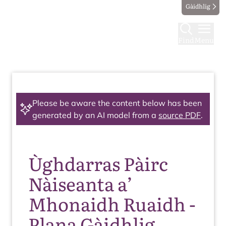
Gàidhlig
Find
Menu
Please be aware the content below has been
generated by an AI model from a
source PDF
.
Ùghdarras Pàirc
Nàiseanta a’
Mhonaidh Ruaidh -
Plana Gàidhlig