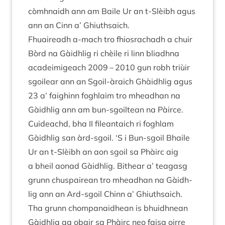
còm­h­naidh ann am Baile Ur an t‑Slèibh agus
ann an Cinn a’ Ghiuthsaich.
Fhuaire­adh a‑mach tro fhios­rachadh a chuir
Bòrd na Gàidh­lig ri chèile ri linn bli­adhna
acadeimi­geach
2009
–
2010
gun robh triùir
sgoilear ann an Sgoil-àraich Ghàidh­lig agus
23
a’ faighinn fogh­laim tro mheadhan na
Gàidh­lig ann am bun-sgoil­tean na Pàirce.
Cuideachd, bha
II
fileantaich ri fogh­lam
Gàidh­lig san àrd-sgoil.
‘
S i Bun-sgoil Bhaile
Ur an t‑Slèibh an aon sgoil sa Phàirc aig
a bheil aon­ad Gàidh­lig. Bit­hear a’ teagasg
grunn chuspaire­an tro mheadhan na Gàidh­
lig ann an Ard-sgoil Chinn a’ Ghiuthsaich.
Tha grunn chom­panaid­hean is bhuidh­nean
Gàidh­lig ag obair sa Phàirc neo faisg oirre